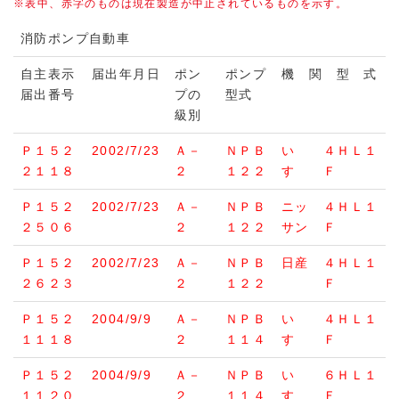
※表中、赤字のものは現在製造が中止されているものを示す。
消防ポンプ自動車
自主表示
届出年月日
ポン
ポンプ
機 関 型 式
届出番号
プの
型式
級別
Ｐ１５２
2002/7/23
Ａ－
ＮＰＢ
い
４ＨＬ１
２１１８
２
１２２
すゞ
Ｆ
Ｐ１５２
2002/7/23
Ａ－
ＮＰＢ
ニッ
４ＨＬ１
２５０６
２
１２２
サン
Ｆ
Ｐ１５２
2002/7/23
Ａ－
ＮＰＢ
日産
４ＨＬ１
２６２３
２
１２２
Ｆ
Ｐ１５２
2004/9/9
Ａ－
ＮＰＢ
い
４ＨＬ１
１１１８
２
１１４
すゞ
Ｆ
Ｐ１５２
2004/9/9
Ａ－
ＮＰＢ
い
６ＨＬ１
１１２０
２
１１４
すゞ
Ｆ