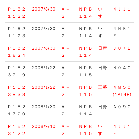
Ｐ１５２
2007/8/30
Ａ－
ＮＰＢ
い
４ＪＪ１
１１２２
２
１１４
すゞ
Ｆ
Ｐ１５２
2007/8/30
Ａ－
ＮＰＢ
い
４ＨＫ１
１１２３
２
１１４
すゞ
Ｆ
Ｐ１５２
2007/8/30
Ａ－
ＮＰＢ
日産
Ｊ０７Ｅ
１６２４
２
１１４
Ｐ１５２
2008/1/22
Ａ－
ＮＰＢ
日野
Ｎ０４Ｃ
３７１９
２
１１５
Ｐ１５２
2008/1/22
Ａ－
ＮＰＢ
三菱
４Ｍ５０
３８３３
２
１１５
(4AT4F)
Ｐ１５２
2008/1/30
Ａ－
ＮＰＢ
日野
Ａ０９Ｃ
１７２０
２
１１４
Ｐ１５２
2008/9/10
Ａ－
ＮＰＢ
い
４ＪＪ１
３１２２
２
１１５
すゞ
Ｆ