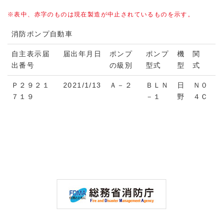
※表中、赤字のものは現在製造が中止されているものを示す。
消防ポンプ自動車
自主表示届
届出年月日
ポンプ
ポンプ
機 関
出番号
の級別
型式
型 式
Ｐ２９２１
2021/1/13
Ａ－２
ＢＬＮ
日
Ｎ０
７１９
－１
野
４Ｃ